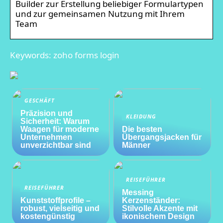
Builder zur Erstellung beliebiger Formulartypen
und zur gemeinsamen Nutzung mit Ihrem
Team
Keywords: zoho forms login
GESCHÄFT
Präzision und
KLEIDUNG
Sicherheit: Warum
Waagen für moderne
Die besten
Unternehmen
Übergangsjacken für
unverzichtbar sind
Männer
REISEFÜHRER
REISEFÜHRER
Messing
Kunststoffprofile –
Kerzenständer:
robust, vielseitig und
Stilvolle Akzente mit
kostengünstig
ikonischem Design