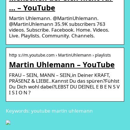
… – YouTube
Martin Uhlemann. @MartinUhlemann.
@MartinUhlemann 35.9K subscribers 763
videos. Subscribe. Facebook. Home. Videos.
Live. Playlists. Community. Channels.
http s://m.youtube.com › MartinUhlemann › playlists
Martin Uhlemann – YouTube
FRAU – SEIN, MANN – SEIN,in Deiner KRAFT,
PRÄSENZ & LIEBE..Kannst Du das spüren?Fühlst
Du Dich wohl dabei?LEBST DU DEINEL E B E N S V
I S I O N ?
Keywords: youtube martin uhlemann