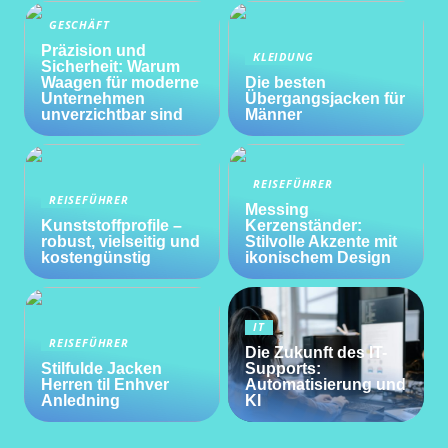
GESCHÄFT
Präzision und
KLEIDUNG
Sicherheit: Warum
Waagen für moderne
Die besten
Unternehmen
Übergangsjacken für
unverzichtbar sind
Männer
REISEFÜHRER
REISEFÜHRER
Messing
Kunststoffprofile –
Kerzenständer:
robust, vielseitig und
Stilvolle Akzente mit
kostengünstig
ikonischem Design
IT
REISEFÜHRER
Die Zukunft des IT-
Stilfulde Jacken
Supports:
Herren til Enhver
Automatisierung und
Anledning
KI