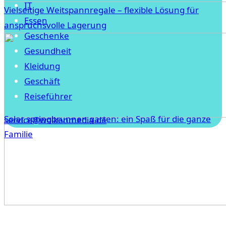
IT
Vielseitige Weitspannregale – flexible Lösung für
Essen
anspruchsvolle Lagerung
Geschenke
Gesundheit
Kleidung
Geschäft
Reiseführer
Solar springbrunnen garten: ein Spaß für die ganze
service@wolkenmedia.de
Familie