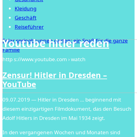
Kleidung
Geschäft
Reiseführer
Youtube hitler reden
Solar springbrunnen garten: ein Spaß für die ganze
Familie
http s://www.youtube.com › watch
Zensur! Hitler in Dresden –
YouTube
09.07.2019 — Hitler in Dresden … beginnend mit
diesem einzigartigen Filmdokument, das den Besuch
Adolf Hitlers in Dresden im Mai 1934 zeigt.
In den vergangenen Wochen und Monaten sind