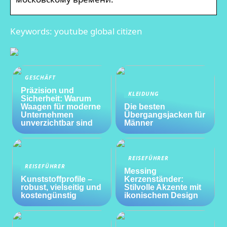
Keywords: youtube global citizen
GESCHÄFT
Präzision und
KLEIDUNG
Sicherheit: Warum
Waagen für moderne
Die besten
Unternehmen
Übergangsjacken für
unverzichtbar sind
Männer
REISEFÜHRER
REISEFÜHRER
Messing
Kunststoffprofile –
Kerzenständer:
robust, vielseitig und
Stilvolle Akzente mit
kostengünstig
ikonischem Design