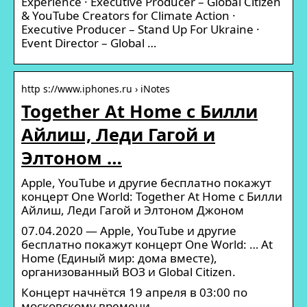
Experience · Executive Producer – Global Citizen
& YouTube Creators for Climate Action ·
Executive Producer – Stand Up For Ukraine ·
Event Director – Global …
http s://www.iphones.ru › iNotes
Together At Home с Билли
Айлиш, Леди Гагой и
Элтоном …
Apple, YouTube и другие бесплатно покажут
концерт One World: Together At Home с Билли
Айлиш, Леди Гагой и Элтоном Джоном
07.04.2020 — Apple, YouTube и другие
бесплатно покажут концерт One World: … At
Home (Единый мир: дома вместе),
организованный ВОЗ и Global Citizen.
Концерт начнётся 19 апреля в 03:00 по
московскому времени.