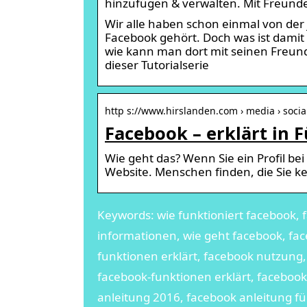
hinzufügen & verwalten. Mit Freunden
Wir alle haben schon einmal von der
Facebook gehört. Doch was ist damit e
wie kann man dort mit seinen Freunden
dieser Tutorialserie
http s://www.hirslanden.com › media › soci
Facebook – erklärt in 
Wie geht das? Wenn Sie ein Profil be
Website. Menschen finden, die Sie 
Keywords: wie funktioniert facebook, 
informationen, wie geht facebook, fa
funktionen erklärt, facebook nutzun
facebook-funktionen erklärt, facebook
anleitung 2016, facebook anleitung f