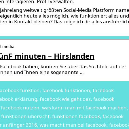
 interagieren. Profil verwalten.
 jahrelang weltweit größten Social-Media Plattform nam
igentlich heute alles möglich, wie funktioniert alles und
 in Kontakt bleiben? Das zeige ich dir alles ausführlich
al-media
FünF minuten – Hirslanden
i Facebook haben, können Sie über das Suchfeld auf der
kennen und Ihnen eine sogenannte …
facebook funktion, facebook funktionen, facebook
cebook erklärung, facebook wie geht das, facebook
g, facebook nutzen, was kann man mit facebook machen,
 funktionen übersicht, funktionen facebook, facebook
ür anfänger 2016, was macht man bei facebook, faceboo