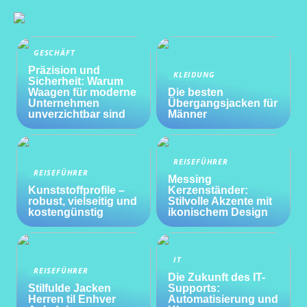
GESCHÄFT
Präzision und
KLEIDUNG
Sicherheit: Warum
Waagen für moderne
Die besten
Unternehmen
Übergangsjacken für
unverzichtbar sind
Männer
REISEFÜHRER
REISEFÜHRER
Messing
Kunststoffprofile –
Kerzenständer:
robust, vielseitig und
Stilvolle Akzente mit
kostengünstig
ikonischem Design
IT
REISEFÜHRER
Die Zukunft des IT-
Stilfulde Jacken
Supports:
Herren til Enhver
Automatisierung und