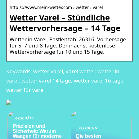
http s://www.mein-wetter.com › wetter › varel
Wetter Varel – Stündliche
Wettervorhersage – 14 Tage
Wetter in Varel, Postleitzahl 26316. Vorhersage
für 5, 7 und 8 Tage. Demnächst kostenlose
Wettervorhersage für 10 und 15 Tage.
Keywords: wetter varel, varel wetter, wetter in
varel, wetter varel 14 tage, wetter varel 16 tage,
wetter für varel
GESCHÄFT
Präzision und
KLEIDUNG
Sicherheit: Warum
Waagen für moderne
Die besten