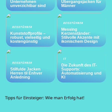
Unternehmen
Übergangsjacken für
unverzichtbar sind
Männer
REISEFÜHRER
REISEFÜHRER
Messing
Kunststoffprofile –
Kerzenständer:
robust, vielseitig und
Stilvolle Akzente mit
kostengünstig
ikonischem Design
IT
REISEFÜHRER
Die Zukunft des IT-
Stilfulde Jacken
Supports:
Herren til Enhver
Automatisierung und
Anledning
KI
Tipps für Einsteiger: Wie man Erfolg hat!