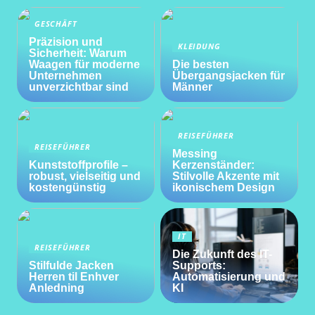
GESCHÄFT
Präzision und
KLEIDUNG
Sicherheit: Warum
Waagen für moderne
Die besten
Unternehmen
Übergangsjacken für
unverzichtbar sind
Männer
REISEFÜHRER
REISEFÜHRER
Messing
Kunststoffprofile –
Kerzenständer:
robust, vielseitig und
Stilvolle Akzente mit
kostengünstig
ikonischem Design
IT
REISEFÜHRER
Die Zukunft des IT-
Stilfulde Jacken
Supports:
Herren til Enhver
Automatisierung und
Anledning
KI