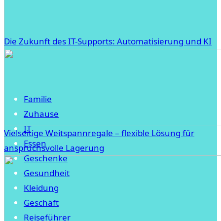
Die Zukunft des IT-Supports: Automatisierung und KI
Familie
Zuhause
IT
Vielseitige Weitspannregale – flexible Lösung für
Essen
anspruchsvolle Lagerung
Geschenke
Gesundheit
Kleidung
Geschäft
Reiseführer