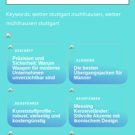
Keywords: wetter stuttgart mühlhausen, wetter
mühlhausen stuttgart
GESCHÄFT
Präzision und
KLEIDUNG
Sicherheit: Warum
Waagen für moderne
Die besten
Unternehmen
Übergangsjacken für
unverzichtbar sind
Männer
REISEFÜHRER
REISEFÜHRER
Messing
Kunststoffprofile –
Kerzenständer:
robust, vielseitig und
Stilvolle Akzente mit
kostengünstig
ikonischem Design