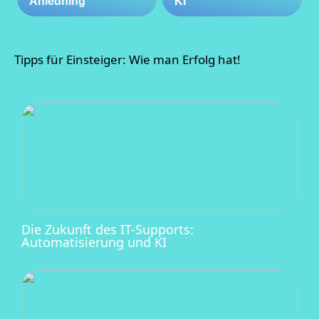
Anledning
KI
Tipps für Einsteiger: Wie man Erfolg hat!
Die Zukunft des IT-Supports:
Automatisierung und KI