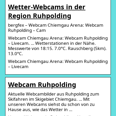
Wetter-Webcams in der
Region Ruhpolding
bergfex – Webcam Chiemgau Arena: Webcam
Ruhpolding – Cam
Webcam Chiemgau Arena: Webcam Ruhpolding
– Livecam. … Wetterstationen in der Nähe.
Messwerte von 18:15. 7.0°C. Rauschberg (5km).
13.0°C.
Webcam Chiemgau Arena: Webcam Ruhpolding
– Livecam
Webcam Ruhpolding
Aktuelle Webcambilder aus Ruhpolding zum
Skifahren im Skigebiet Chiemgau. … Mit
unseren Webcams siehst du schon von zu
Hause aus, wie das Wetter in …