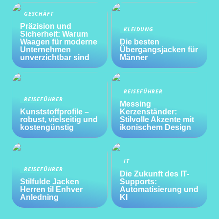
GESCHÄFT
Präzision und
KLEIDUNG
Sicherheit: Warum
Waagen für moderne
Die besten
Unternehmen
Übergangsjacken für
unverzichtbar sind
Männer
REISEFÜHRER
REISEFÜHRER
Messing
Kunststoffprofile –
Kerzenständer:
robust, vielseitig und
Stilvolle Akzente mit
kostengünstig
ikonischem Design
IT
REISEFÜHRER
Die Zukunft des IT-
Stilfulde Jacken
Supports:
Herren til Enhver
Automatisierung und
Anledning
KI