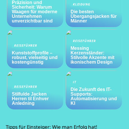
Präzision und
KLEIDUNG
Sicherheit: Warum
Waagen für moderne
Die besten
Unternehmen
Übergangsjacken für
unverzichtbar sind
Männer
REISEFÜHRER
REISEFÜHRER
Messing
Kunststoffprofile –
Kerzenständer:
robust, vielseitig und
Stilvolle Akzente mit
kostengünstig
ikonischem Design
IT
REISEFÜHRER
Die Zukunft des IT-
Stilfulde Jacken
Supports:
Herren til Enhver
Automatisierung und
Anledning
KI
Tipps für Einsteiger: Wie man Erfolg hat!