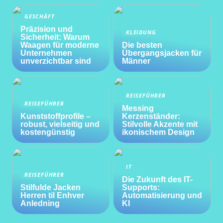
GESCHÄFT
Präzision und
KLEIDUNG
Sicherheit: Warum
Waagen für moderne
Die besten
Unternehmen
Übergangsjacken für
unverzichtbar sind
Männer
REISEFÜHRER
REISEFÜHRER
Messing
Kunststoffprofile –
Kerzenständer:
robust, vielseitig und
Stilvolle Akzente mit
kostengünstig
ikonischem Design
IT
REISEFÜHRER
Die Zukunft des IT-
Stilfulde Jacken
Supports:
Herren til Enhver
Automatisierung und
Anledning
KI