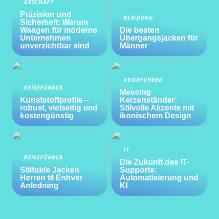
GESCHÄFT
Präzision und
KLEIDUNG
Sicherheit: Warum
Waagen für moderne
Die besten
Unternehmen
Übergangsjacken für
unverzichtbar sind
Männer
REISEFÜHRER
REISEFÜHRER
Messing
Kunststoffprofile –
Kerzenständer:
robust, vielseitig und
Stilvolle Akzente mit
kostengünstig
ikonischem Design
IT
REISEFÜHRER
Die Zukunft des IT-
Stilfulde Jacken
Supports:
Herren til Enhver
Automatisierung und
Anledning
KI