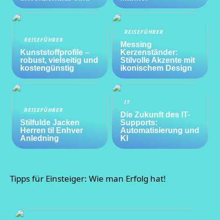
REISEFÜHRER
REISEFÜHRER
Messing
Kunststoffprofile –
Kerzenständer:
robust, vielseitig und
Stilvolle Akzente mit
kostengünstig
ikonischem Design
IT
REISEFÜHRER
Die Zukunft des IT-
Stilfulde Jacken
Supports:
Herren til Enhver
Automatisierung und
Anledning
KI
Tipps für Einsteiger: Wie man Erfolg hat!