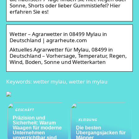
Sonne, Shorts oder lieber Gummistiefel? Hier
erfahren Sie es!
Wetter – Agrarwetter in 08499 Mylau in
Deutschland | agrarheute.com
Aktuelles Agrarwetter für Mylau, 08499 in
Deutschland – Vorhersage, Temperatur, Regen,
Wind, Boden, Sonne und Wetterkarten
Keywords: wetter mylau, wetter in mylau
GESCHÄFT
Präzision und
KLEIDUNG
Sicherheit: Warum
Waagen für moderne
Die besten
Unternehmen
Übergangsjacken für
unverzichtbar sind
Männer