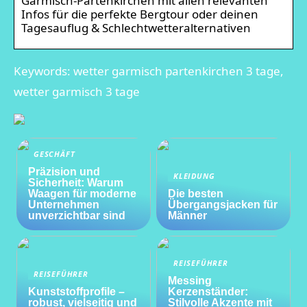
Garmisch-Partenkirchen mit allen relevanten
Infos für die perfekte Bergtour oder deinen
Tagesauflug & Schlechtwetteralternativen
Keywords: wetter garmisch partenkirchen 3 tage,
wetter garmisch 3 tage
GESCHÄFT
Präzision und
KLEIDUNG
Sicherheit: Warum
Waagen für moderne
Die besten
Unternehmen
Übergangsjacken für
unverzichtbar sind
Männer
REISEFÜHRER
REISEFÜHRER
Messing
Kunststoffprofile –
Kerzenständer:
robust, vielseitig und
Stilvolle Akzente mit