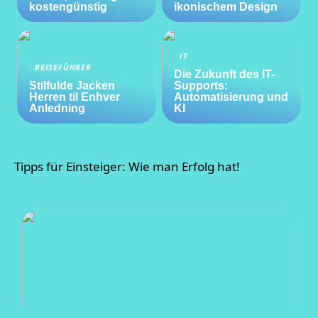
kostengünstig
ikonischem Design
IT
REISEFÜHRER
Die Zukunft des IT-
Stilfulde Jacken
Supports:
Herren til Enhver
Automatisierung und
Anledning
KI
Tipps für Einsteiger: Wie man Erfolg hat!