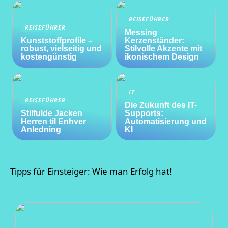
REISEFÜHRER
REISEFÜHRER
Messing
Kunststoffprofile –
Kerzenständer:
robust, vielseitig und
Stilvolle Akzente mit
kostengünstig
ikonischem Design
IT
REISEFÜHRER
Die Zukunft des IT-
Stilfulde Jacken
Supports:
Herren til Enhver
Automatisierung und
Anledning
KI
Tipps für Einsteiger: Wie man Erfolg hat!