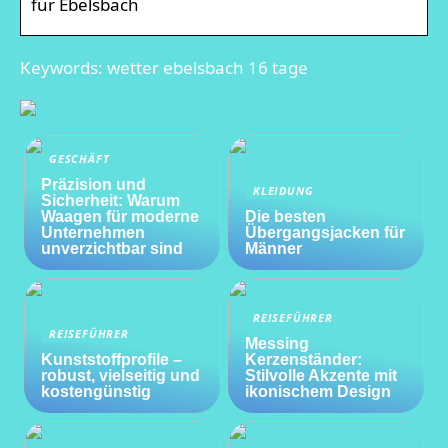
für Ebelsbach
Keywords: wetter ebelsbach 16 tage
GESCHÄFT
Präzision und
KLEIDUNG
Sicherheit: Warum
Waagen für moderne
Die besten
Unternehmen
Übergangsjacken für
unverzichtbar sind
Männer
REISEFÜHRER
REISEFÜHRER
Messing
Kunststoffprofile –
Kerzenständer:
robust, vielseitig und
Stilvolle Akzente mit
kostengünstig
ikonischem Design