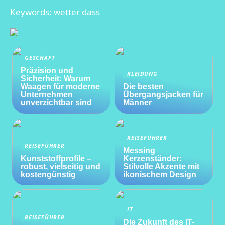
Keywords: wetter dass
GESCHÄFT
Präzision und
KLEIDUNG
Sicherheit: Warum
Waagen für moderne
Die besten
Unternehmen
Übergangsjacken für
unverzichtbar sind
Männer
REISEFÜHRER
REISEFÜHRER
Messing
Kunststoffprofile –
Kerzenständer:
robust, vielseitig und
Stilvolle Akzente mit
kostengünstig
ikonischem Design
IT
REISEFÜHRER
Die Zukunft des IT-