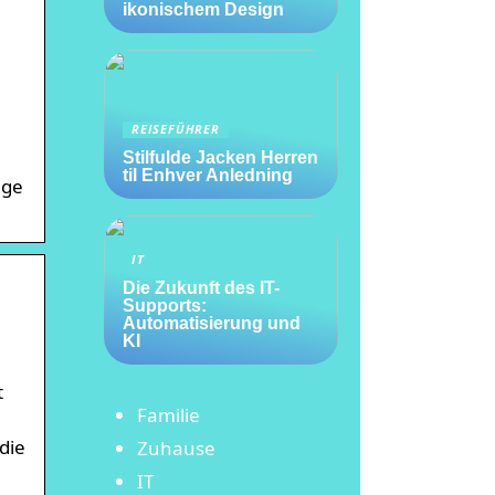
ikonischem Design
REISEFÜHRER
Stilfulde Jacken Herren
til Enhver Anledning
age
IT
Die Zukunft des IT-
Supports:
Automatisierung und
KI
t
Familie
die
Zuhause
IT