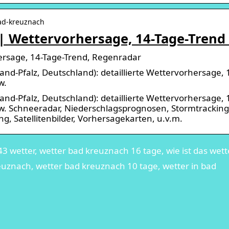
bad-kreuznach
| Wettervorhersage, 14-Tage-Trend
rsage, 14-Tage-Trend, Regenradar
nd-Pfalz, Deutschland): detaillierte Wettervorhersage, 
w.
nd-Pfalz, Deutschland): detaillierte Wettervorhersage, 
w. Schneeradar, Niederschlagsprognosen, Stormtracking
, Satellitenbilder, Vorhersagekarten, u.v.m.
 wetter, wetter bad kreuznach 16 tage, wie ist das wett
euznach, wetter bad kreuznach 10 tage, wetter in bad