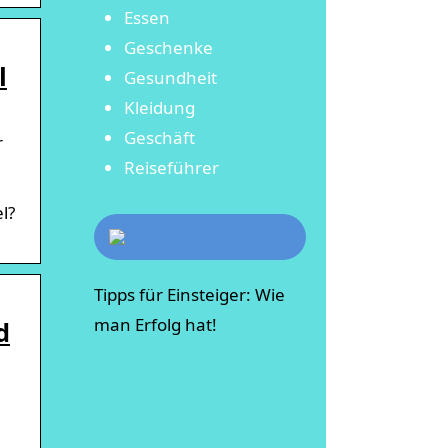
Essen
Geschenke
l
Gesundheit
Kleidung
Geschäft
r
Reiseführer
l?
Tipps für Einsteiger: Wie
man Erfolg hat!
d