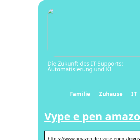
Die Zukunft des IT-Supports:
Automatisierung und KI
Familie
Zuhause
IT
Vype e pen amaz
http s://www.amazon.de › vuse-epen › k=vu