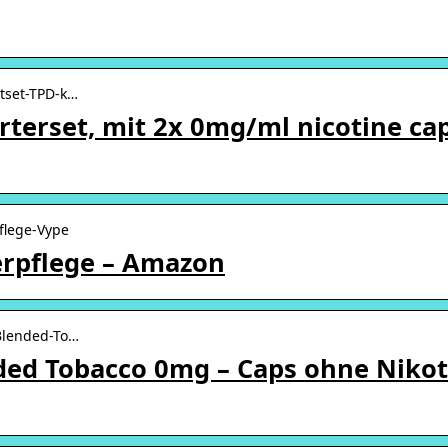
tset-TPD-k…
rterset, mit 2x 0mg/ml nicotine ca
flege-Vype
erpflege – Amazon
Blended-To…
ded Tobacco 0mg – Caps ohne Nikot