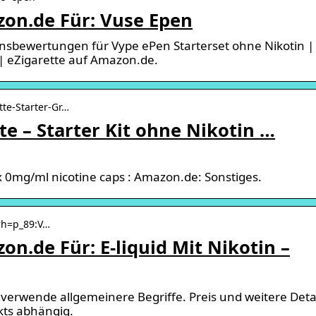
on.de Für: Vuse Epen
sbewertungen für Vype ePen Starterset ohne Nikotin |
e | eZigarette auf Amazon.de.
te-Starter-Gr…
te – Starter Kit ohne Nikotin …
x 0mg/ml nicotine caps : Amazon.de: Sonstiges.
 rh=p_89:V…
n.de Für: E-liquid Mit Nikotin –
verwende allgemeinere Begriffe. Preis und weitere Deta
kts abhängig.