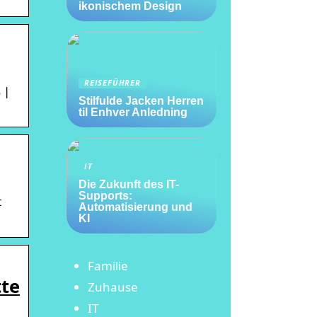
ikonischem Design
REISEFÜHRER
 |
Stilfulde Jacken Herren
til Enhver Anledning
IT
Die Zukunft des IT-
Supports:
t
Automatisierung und
KI
Familie
tte
Zuhause
IT