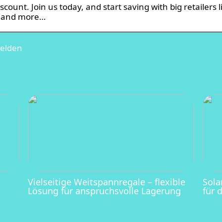
count. Join us today, and start saving with big retailers l
er and more…
melden
Vielseitige Weitspannregale – flexible
Sola
Lösung für anspruchsvolle Lagerung
für 