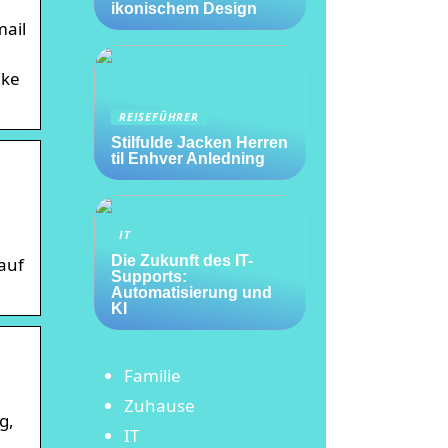
ikonischem Design
mail
ike
REISEFÜHRER
Stilfulde Jacken Herren
til Enhver Anledning
IT
Die Zukunft des IT-
auf
Supports:
Automatisierung und
KI
Familie
Zuhause
g,
IT