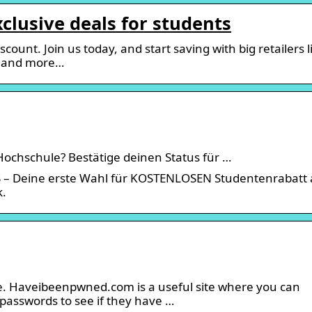
xclusive deals for students
count. Join us today, and start saving with big retailers l
er and more…
 Hochschule? Bestätige deinen Status für …
S – Deine erste Wahl für KOSTENLOSEN Studentenrabatt 
k.
re. Haveibeenpwned.com is a useful site where you can
passwords to see if they have …