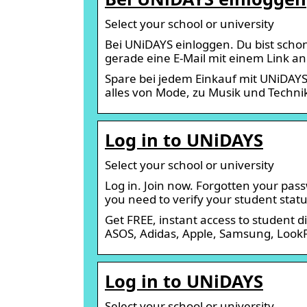
Select your school or university
Bei UNiDAYS einloggen. Du bist scho
gerade eine E-Mail mit einem Link a
Spare bei jedem Einkauf mit UNiDAY
alles von Mode, zu Musik und Techni
Log in to UNiDAYS
Select your school or university
Log in. Join now. Forgotten your pas
you need to verify your student statu
Get FREE, instant access to student dis
ASOS, Adidas, Apple, Samsung, Look
Log in to UNiDAYS
Select your school or university