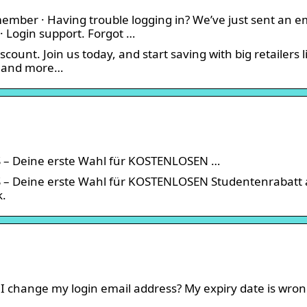
member · Having trouble logging in? We’ve just sent an e
 · Login support. Forgot …
count. Join us today, and start saving with big retailers l
er and more…
S – Deine erste Wahl für KOSTENLOSEN …
S – Deine erste Wahl für KOSTENLOSEN Studentenrabatt 
k.
I change my login email address? My expiry date is wron