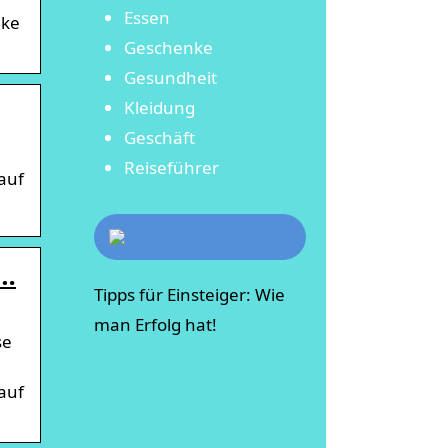
Essen
ike
Geschenke
Gesundheit
Kleidung
Geschäft
Reiseführer
auf
 …
Tipps für Einsteiger: Wie
man Erfolg hat!
se
auf