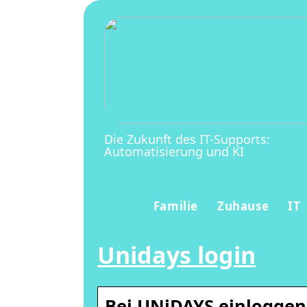
Die Zukunft des IT-Supports:
Automatisierung und KI
Familie
Zuhause
IT
Unidays login
Bei UNiDAYS einloggen