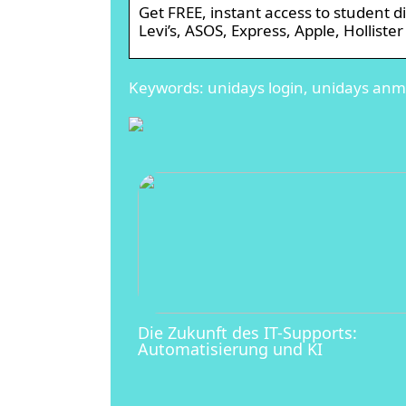
Get FREE, instant access to student dis
Levi’s, ASOS, Express, Apple, Hollist
Keywords: unidays login, unidays an
Die Zukunft des IT-Supports:
Automatisierung und KI