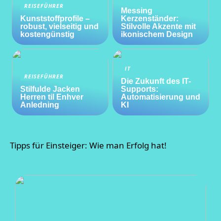
REISEFÜHRER
Messing
Kunststoffprofile –
Kerzenständer:
robust, vielseitig und
Stilvolle Akzente mit
kostengünstig
ikonischem Design
IT
REISEFÜHRER
Die Zukunft des IT-
Stilfulde Jacken
Supports:
Herren til Enhver
Automatisierung und
Anledning
KI
Tipps für Einsteiger: Wie man Erfolg hat!