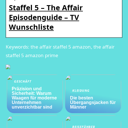
Staffel 5 – The Affair
Episodenguide – TV
Wunschliste
Keywords: the affair staffel 5 amazon, the affair
staffel 5 amazon prime
GESCHÄFT
Präzision und
KLEIDUNG
Sicherheit: Warum
Waagen für moderne
Die besten
Unternehmen
Übergangsjacken für
unverzichtbar sind
Männer
REISEFÜHRER