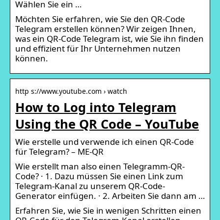
Wählen Sie ein …
Möchten Sie erfahren, wie Sie den QR-Code
Telegram erstellen können? Wir zeigen Ihnen,
was ein QR-Code Telegram ist, wie Sie ihn finden
und effizient für Ihr Unternehmen nutzen
können.
http s://www.youtube.com › watch
How to Log into Telegram
Using the QR Code – YouTube
Wie erstelle und verwende ich einen QR-Code
für Telegram? – ME-QR
Wie erstellt man also einen Telegramm-QR-
Code? · 1. Dazu müssen Sie einen Link zum
Telegram-Kanal zu unserem QR-Code-
Generator einfügen. · 2. Arbeiten Sie dann am …
Erfahren Sie, wie Sie in wenigen Schritten einen