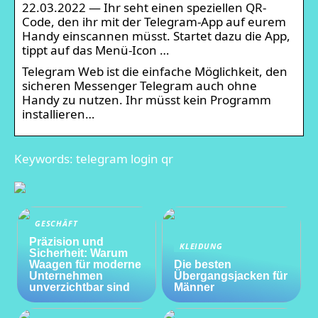
22.03.2022 — Ihr seht einen speziellen QR-
Code, den ihr mit der Telegram-App auf eurem
Handy einscannen müsst. Startet dazu die App,
tippt auf das Menü-Icon …
Telegram Web ist die einfache Möglichkeit, den
sicheren Messenger Telegram auch ohne
Handy zu nutzen. Ihr müsst kein Programm
installieren…
Keywords: telegram login qr
GESCHÄFT
Präzision und
KLEIDUNG
Sicherheit: Warum
Waagen für moderne
Die besten
Unternehmen
Übergangsjacken für
unverzichtbar sind
Männer