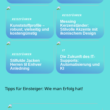
REISEFÜHRER
REISEFÜHRER
Messing
Kunststoffprofile –
Kerzenständer:
robust, vielseitig und
Stilvolle Akzente mit
kostengünstig
ikonischem Design
IT
REISEFÜHRER
Die Zukunft des IT-
Stilfulde Jacken
Supports:
Herren til Enhver
Automatisierung und
Anledning
KI
Tipps für Einsteiger: Wie man Erfolg hat!