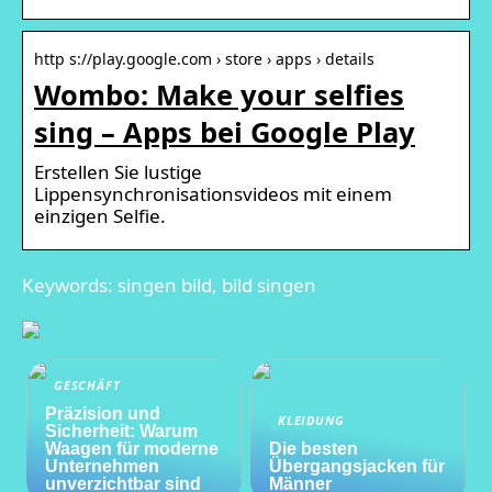
http s://play.google.com › store › apps › details
Wombo: Make your selfies
sing – Apps bei Google Play
Erstellen Sie lustige
Lippensynchronisationsvideos mit einem
einzigen Selfie.
Keywords: singen bild, bild singen
GESCHÄFT
Präzision und
KLEIDUNG
Sicherheit: Warum
Waagen für moderne
Die besten
Unternehmen
Übergangsjacken für
unverzichtbar sind
Männer