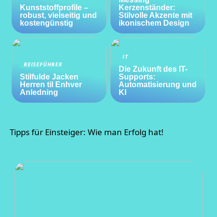
Kunststoffprofile –
Kerzenständer:
robust, vielseitig und
Stilvolle Akzente mit
kostengünstig
ikonischem Design
IT
REISEFÜHRER
Die Zukunft des IT-
Stilfulde Jacken
Supports:
Herren til Enhver
Automatisierung und
Anledning
KI
Tipps für Einsteiger: Wie man Erfolg hat!