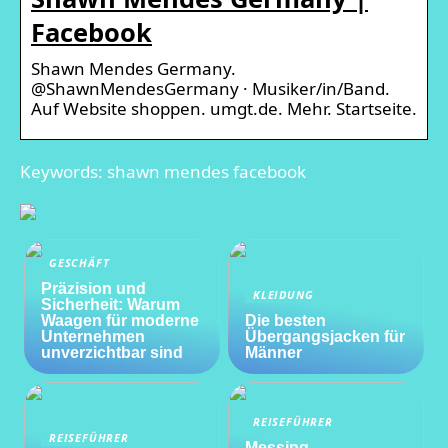
Facebook
Shawn Mendes Germany.
@ShawnMendesGermany · Musiker/in/Band.
Auf Website shoppen. umgt.de. Mehr. Startseite.
Keywords: shawn mendes facebook
GESCHÄFT
Präzision und
KLEIDUNG
Sicherheit: Warum
Waagen für moderne
Die besten
Unternehmen
Übergangsjacken für
unverzichtbar sind
Männer
REISEFÜHRER
REISEFÜHRER
Messing