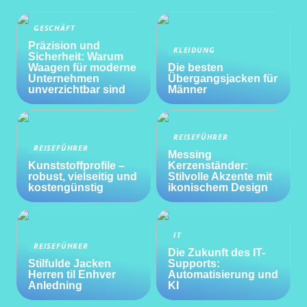
GESCHÄFT
Präzision und
KLEIDUNG
Sicherheit: Warum
Waagen für moderne
Die besten
Unternehmen
Übergangsjacken für
unverzichtbar sind
Männer
REISEFÜHRER
REISEFÜHRER
Messing
Kunststoffprofile –
Kerzenständer:
robust, vielseitig und
Stilvolle Akzente mit
kostengünstig
ikonischem Design
IT
REISEFÜHRER
Die Zukunft des IT-
Stilfulde Jacken
Supports:
Herren til Enhver
Automatisierung und
Anledning
KI