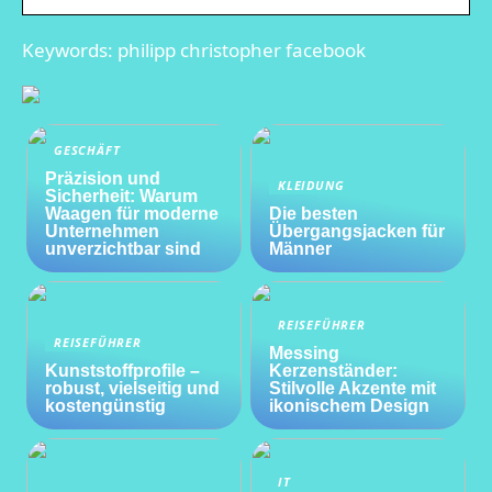
Keywords: philipp christopher facebook
GESCHÄFT
Präzision und
KLEIDUNG
Sicherheit: Warum
Waagen für moderne
Die besten
Unternehmen
Übergangsjacken für
unverzichtbar sind
Männer
REISEFÜHRER
REISEFÜHRER
Messing
Kunststoffprofile –
Kerzenständer:
robust, vielseitig und
Stilvolle Akzente mit
kostengünstig
ikonischem Design
IT