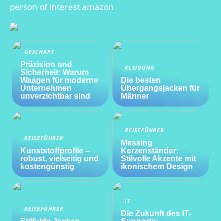
person of interest amazon
GESCHÄFT
Präzision und
KLEIDUNG
Sicherheit: Warum
Waagen für moderne
Die besten
Unternehmen
Übergangsjacken für
unverzichtbar sind
Männer
REISEFÜHRER
REISEFÜHRER
Messing
Kunststoffprofile –
Kerzenständer:
robust, vielseitig und
Stilvolle Akzente mit
kostengünstig
ikonischem Design
IT
REISEFÜHRER
Die Zukunft des IT-