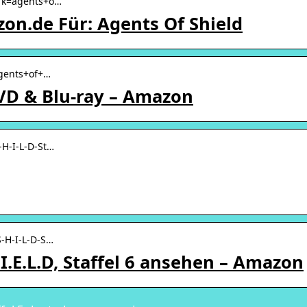
› k=agents+o…
on.de Für: Agents Of Shield
agents+of+…
 DVD & Blu-ray – Amazon
-H-I-L-D-St…
S-H-I-L-D-S…
I.E.L.D, Staffel 6 ansehen – Amazon