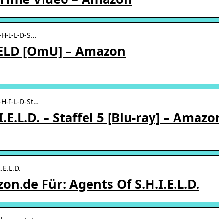
-H-I-L-D-S…
IELD [OmU] – Amazon
-H-I-L-D-St…
.E.L.D. – Staffel 5 [Blu-ray] – Amazo
.E.L.D.
n.de Für: Agents Of S.H.I.E.L.D.