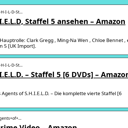
-H-I-L-D-St…
I.E.L.D, Staffel 5 ansehen – Amazon
Hauptrolle: Clark Gregg , Ming-Na Wen , Chloe Bennet , 
n 5 [UK Import].
-H-I-L-D-St…
I.E.L.D. – Staffel 5 [6 DVDs] – Amazo
gents of S.H.I.E.L.D. – Die komplette vierte Staffel [6
Agents+of+…
: Prime Video – Amazon