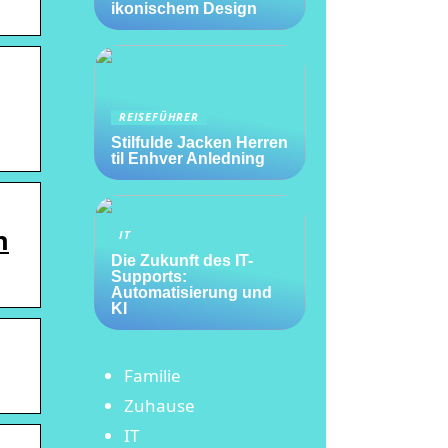
ikonischem Design
REISEFÜHRER
Stilfulde Jacken Herren
til Enhver Anledning
n
IT
Die Zukunft des IT-
Supports:
Automatisierung und
KI
Familie
Zuhause
IT