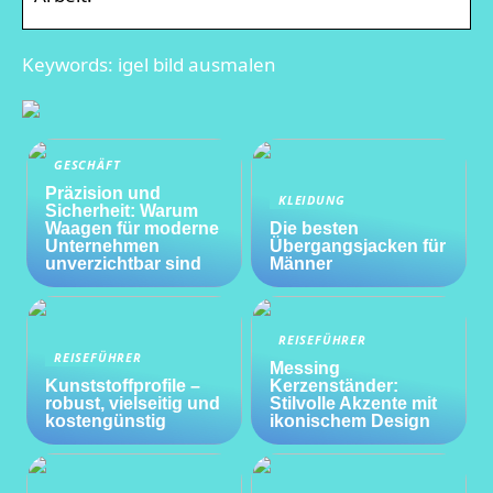
Keywords: igel bild ausmalen
GESCHÄFT
Präzision und
KLEIDUNG
Sicherheit: Warum
Waagen für moderne
Die besten
Unternehmen
Übergangsjacken für
unverzichtbar sind
Männer
REISEFÜHRER
REISEFÜHRER
Messing
Kunststoffprofile –
Kerzenständer:
robust, vielseitig und
Stilvolle Akzente mit
kostengünstig
ikonischem Design