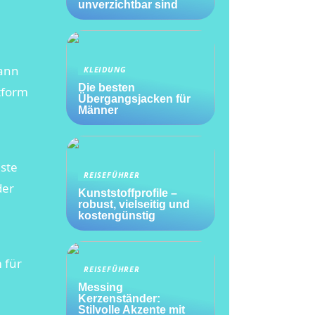
unverzichtbar sind
dann
KLEIDUNG
Die besten
tform
Übergangsjacken für
Männer
gste
REISEFÜHRER
der
Kunststoffprofile –
robust, vielseitig und
kostengünstig
 für
REISEFÜHRER
Messing
Kerzenständer:
Stilvolle Akzente mit