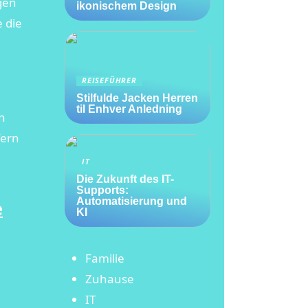
gen
ikonischem Design
 die
REISEFÜHRER
Stilfulde Jacken Herren
til Enhver Anledning
n
fern
IT
Die Zukunft des IT-
Supports:
Automatisierung und
e
KI
Familie
Zuhause
IT