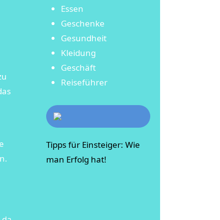
Essen
Geschenke
Gesundheit
Kleidung
Geschäft
zu
Reiseführer
das
e
Tipps für Einsteiger: Wie
n.
man Erfolg hat!
 da