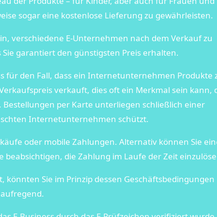
veau der Produkte – für Kinder, aber auch für Frauen und
eise sogar eine kostenlose Lieferung zu gewährleisten.
sein, verschiedene E-Unternehmen nach dem Verkauf zu
 Sie garantiert den günstigsten Preis erhalten.
ss für den Fall, dass ein Internetunternehmen Produkte 
rkaufspreis verkauft, dies oft ein Merkmal sein kann, 
 Bestellungen per Karte unterliegen schließlich einer
lschten Internetunternehmen schützt.
äufe oder mobile Zahlungen. Alternativ können Sie ein
Sie beabsichtigen, die Zahlung im Laufe der Zeit einzulöse
, könnten Sie im Prinzip dessen Geschäftsbedingungen
r aufregend.
as E-Business durch das E-Prüfzeichen verifiziert wurde,