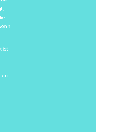
t,
die
 wenn
 ist,
chen