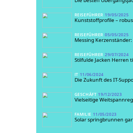
Die besten Übergangsja
REISEFÜHRER
19/05/2025
Kunststoffprofile – robus
REISEFÜHRER
05/05/2025
Messing Kerzenständer: 
REISEFÜHRER
29/07/2024
Stilfulde Jacken Herren 
IT
11/06/2024
Die Zukunft des IT-Supp
GESCHÄFT
19/12/2023
Vielseitige Weitspannreg
FAMILIE
11/05/2023
Solar springbrunnen gart