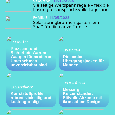
GESCHÄFT
19/12/2023
Vielseitige Weitspannregale – flexible
Lösung für anspruchsvolle Lagerung
FAMILIE
11/05/2023
Solar springbrunnen garten: ein
Spaß für die ganze Familie
GESCHÄFT
Präzision und
KLEIDUNG
Sicherheit: Warum
Waagen für moderne
Die besten
Unternehmen
Übergangsjacken für
unverzichtbar sind
Männer
REISEFÜHRER
REISEFÜHRER
Messing
Kunststoffprofile –
Kerzenständer:
robust, vielseitig und
Stilvolle Akzente mit
kostengünstig
ikonischem Design