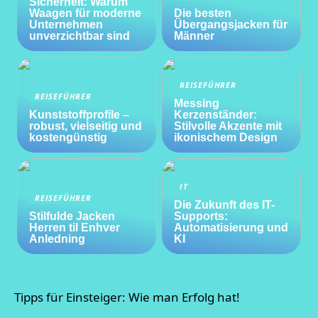
Sicherheit: Warum
Waagen für moderne
Die besten
Unternehmen
Übergangsjacken für
unverzichtbar sind
Männer
REISEFÜHRER
REISEFÜHRER
Messing
Kunststoffprofile –
Kerzenständer:
robust, vielseitig und
Stilvolle Akzente mit
kostengünstig
ikonischem Design
IT
REISEFÜHRER
Die Zukunft des IT-
Stilfulde Jacken
Supports:
Herren til Enhver
Automatisierung und
Anledning
KI
Tipps für Einsteiger: Wie man Erfolg hat!