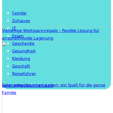
Familie
Zuhause
IT
Vielseitige Weitspannregale – flexible Lösung für
Essen
anspruchsvolle Lagerung
Geschenke
Gesundheit
Kleidung
Geschäft
Reiseführer
Solar springbrunnen garten: ein Spaß für die ganze
service@wolkenmedia.de
Familie