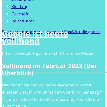
Kleidung
Geschäft
Reiseführer
Google ist heute
Solar springbrunnen garten: ein Spaß für die ganze
vollmond
Familie
http s://www.stuttgarter-nachrichten.de › Wissen
Vollmond im Februar 2023 (Der
Überblick)
Hier sehen Sie den Vollmondkalender 2023 mit
exaktem Datum und Uhrzeit im Überblick. Samstag *
7. Januar 2023 * 00:07:54 Uhr Sonntag * 5. Februar
2023 * 19:28: …