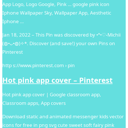
App Logo, Logo Google, Pink … google pink icon
Iphone Wallpaper Sky, Wallpaper App, Aesthetic
Iphone …
Jan 18, 2022 – This Pin was discovered by •°•♡⁠˖Michii
(⁠◍⁠•⁠ᴗ⁠•⁠◍⁠)⁠✧⁠*. Discover (and save!) your own Pins on
Pinterest
http s://www.pinterest.com › pin
Hot pink app cover – Pinterest
Hot pink app cover | Google classroom app,
Classroom apps, App covers
Download static and animated messenger kids vector
icons for free in png svg cute sweet soft fairy pink