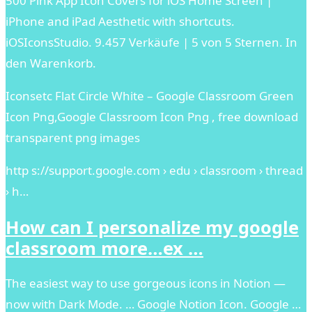
500 Pink App Icon Covers for iOS Home Screen |
iPhone and iPad Aesthetic with shortcuts.
iOSIconsStudio. 9.457 Verkäufe | 5 von 5 Sternen. In
den Warenkorb.
Iconsetc Flat Circle White – Google Classroom Green
Icon Png,Google Classroom Icon Png , free download
transparent png images
http s://support.google.com › edu › classroom › thread
› h…
How can I personalize my google
classroom more…ex …
The easiest way to use gorgeous icons in Notion —
now with Dark Mode. … Google Notion Icon. Google …