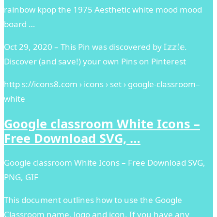
rainbow kpop the 1975 Aesthetic white mood mood
board …
Oct 29, 2020 – This Pin was discovered by 𝕀𝕫𝕫𝕚𝕖.
Discover (and save!) your own Pins on Pinterest
http s://icons8.com › icons › set › google-classroom–
white
Google classroom White Icons –
Free Download SVG, …
Google classroom White Icons – Free Download SVG,
PNG, GIF
This document outlines how to use the Google
Classroom name, logo and icon. If you have any