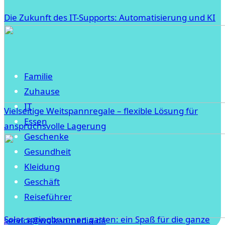
Die Zukunft des IT-Supports: Automatisierung und KI
Familie
Zuhause
IT
Vielseitige Weitspannregale – flexible Lösung für
Essen
anspruchsvolle Lagerung
Geschenke
Gesundheit
Kleidung
Geschäft
Reiseführer
Solar springbrunnen garten: ein Spaß für die ganze
service@wolkenmedia.de