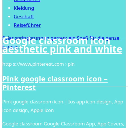
Kleidung
Geschäft
Reiseführer
Google classroom icon
Solar springbrunnen garten: ein Spaß für die ganze
aesthetic pink and white
Familie
http s://www.pinterest.com › pin
Pink google classroom icon –
Pinterest
Pink google classroom icon | Ios app icon design, App
icon design, Apple icon
Google classroom Google Classroom App, App Covers,