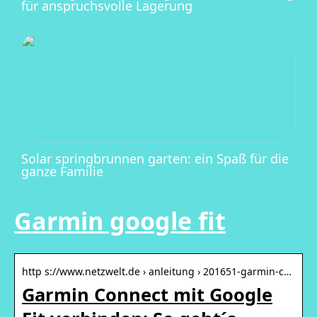
für anspruchsvolle Lagerung
Solar springbrunnen garten: ein Spaß für die
ganze Familie
Garmin google fit
http s://www.netzwelt.de › anleitung › 201651-garmin-c…
Garmin Connect mit Google