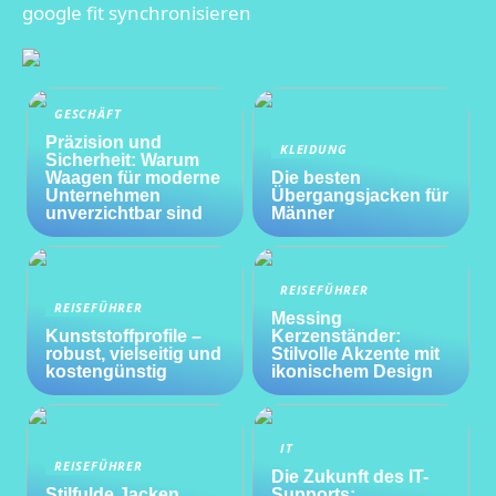
google fit synchronisieren
GESCHÄFT
Präzision und
KLEIDUNG
Sicherheit: Warum
Waagen für moderne
Die besten
Unternehmen
Übergangsjacken für
unverzichtbar sind
Männer
REISEFÜHRER
REISEFÜHRER
Messing
Kunststoffprofile –
Kerzenständer:
robust, vielseitig und
Stilvolle Akzente mit
kostengünstig
ikonischem Design
IT
REISEFÜHRER
Die Zukunft des IT-
Stilfulde Jacken
Supports: