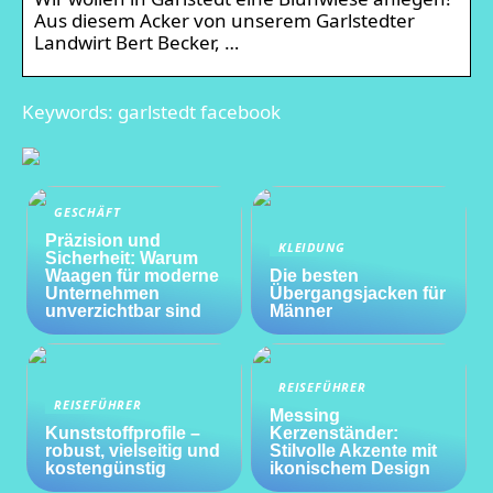
Aus diesem Acker von unserem Garlstedter
Landwirt Bert Becker, …
Keywords: garlstedt facebook
GESCHÄFT
Präzision und
KLEIDUNG
Sicherheit: Warum
Waagen für moderne
Die besten
Unternehmen
Übergangsjacken für
unverzichtbar sind
Männer
REISEFÜHRER
REISEFÜHRER
Messing
Kunststoffprofile –
Kerzenständer:
robust, vielseitig und
Stilvolle Akzente mit
kostengünstig
ikonischem Design