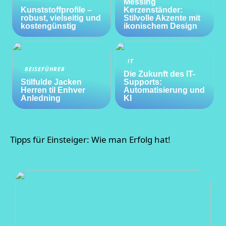
Messing
Kunststoffprofile –
Kerzenständer:
robust, vielseitig und
Stilvolle Akzente mit
kostengünstig
ikonischem Design
IT
REISEFÜHRER
Die Zukunft des IT-
Stilfulde Jacken
Supports:
Herren til Enhver
Automatisierung und
Anledning
KI
Tipps für Einsteiger: Wie man Erfolg hat!