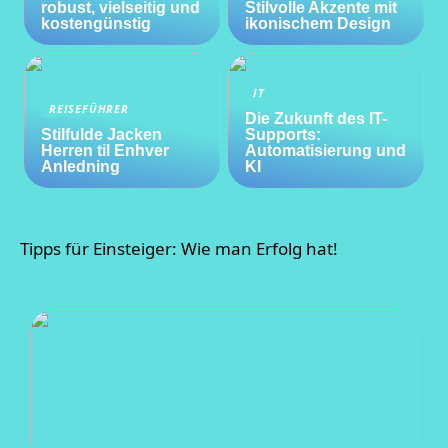
robust, vielseitig und
Stilvolle Akzente mit
kostengünstig
ikonischem Design
IT
REISEFÜHRER
Die Zukunft des IT-
Stilfulde Jacken
Supports:
Herren til Enhver
Automatisierung und
Anledning
KI
Tipps für Einsteiger: Wie man Erfolg hat!