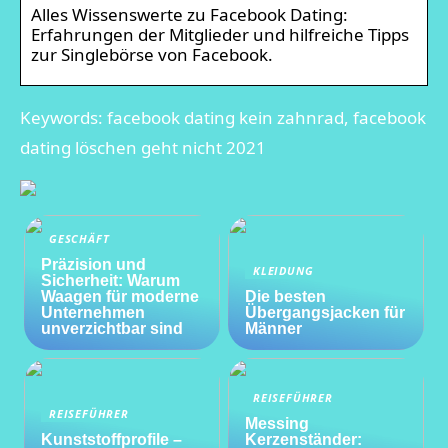
Alles Wissenswerte zu Facebook Dating:
Erfahrungen der Mitglieder und hilfreiche Tipps
zur Singlebörse von Facebook.
Keywords: facebook dating kein zahnrad, facebook
dating löschen geht nicht 2021
GESCHÄFT
Präzision und
KLEIDUNG
Sicherheit: Warum
Waagen für moderne
Die besten
Unternehmen
Übergangsjacken für
unverzichtbar sind
Männer
REISEFÜHRER
REISEFÜHRER
Messing
Kunststoffprofile –
Kerzenständer: