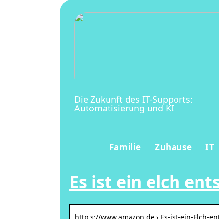
Die Zukunft des IT-Supports:
Automatisierung und KI
Familie
Zuhause
IT
Es ist ein elch e
http s://www.amazon.de › Es-ist-ein-Elch-e