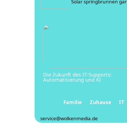
Solar springbrunnen gart
Die Zukunft des IT-Supports:
Automatisierung und KI
Familie
Zuhause
IT
service@wolkenmedia.de