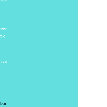
tzer
tik
n zu
tbar