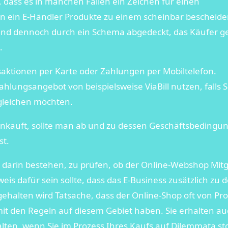
, dass es in manchen Fällen ein Zeichen für einen
nn ein E-Händler Produkte zu einem scheinbar bescheid
sind dennoch durch ein Schema abgedeckt, das Käufer 
.
aktionen per Karte oder Zahlungen per Mobiltelefon.
hlungsangebot von beispielsweise ViaBill nutzen, falls S
leichen möchten.
inkauft, sollte man ab und zu dessen Geschäftsbedingu
st.
t darin bestehen, zu prüfen, ob der Online-Webshop Mitg
weis dafür sein sollte, dass das E-Business zusätzlich zu 
ehalten wird Tatsache, dass der Online-Shop oft von Pro
 mit den Regeln auf diesem Gebiet haben. Sie erhalten a
alten, wenn Sie im Prozess Ihres Kaufs auf Dilemmata s