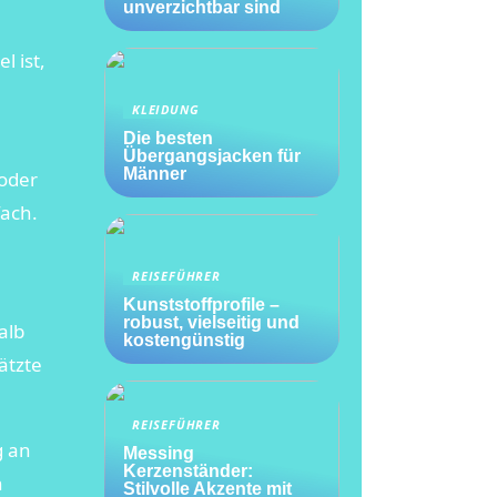
unverzichtbar sind
l ist,
KLEIDUNG
Die besten
Übergangsjacken für
Männer
 oder
fach.
REISEFÜHRER
Kunststoffprofile –
robust, vielseitig und
alb
kostengünstig
ätzte
REISEFÜHRER
g an
Messing
Kerzenständer:
n
Stilvolle Akzente mit