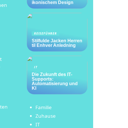
ikonischem Design
nnen
REISEFÜHRER
Stilfulde Jacken Herren
til Enhver Anledning
t
r
IT
Die Zukunft des IT-
Supports:
Automatisierung und
KI
sten
Familie
Zuhause
IT