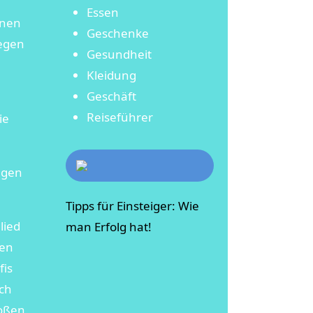
Essen
enen
Geschenke
gegen
Gesundheit
Kleidung
Geschäft
Reiseführer
ie
ngen
Tipps für Einsteiger: Wie
lied
man Erfolg hat!
den
fis
uch
toßen.