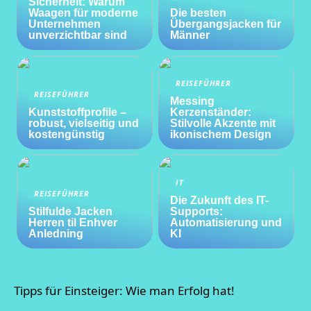
Sicherheit: Warum
Waagen für moderne
Die besten
Unternehmen
Übergangsjacken für
unverzichtbar sind
Männer
REISEFÜHRER
REISEFÜHRER
Messing
Kunststoffprofile –
Kerzenständer:
robust, vielseitig und
Stilvolle Akzente mit
kostengünstig
ikonischem Design
IT
REISEFÜHRER
Die Zukunft des IT-
Stilfulde Jacken
Supports:
Herren til Enhver
Automatisierung und
Anledning
KI
Tipps für Einsteiger: Wie man Erfolg hat!