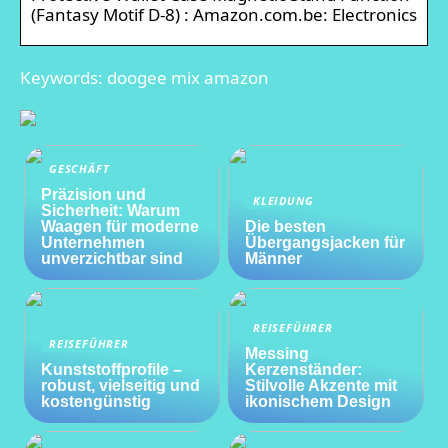
(Fantasy Motif D-8) : Amazon.com.be: Electronics
Keywords: doogee mix amazon
GESCHÄFT
Präzision und
KLEIDUNG
Sicherheit: Warum
Waagen für moderne
Die besten
Unternehmen
Übergangsjacken für
unverzichtbar sind
Männer
REISEFÜHRER
REISEFÜHRER
Messing
Kunststoffprofile –
Kerzenständer:
robust, vielseitig und
Stilvolle Akzente mit
kostengünstig
ikonischem Design