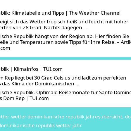
blik: Klimatabelle und Tipps | The Weather Channel
gt sich das Wetter tropisch heiß und feucht mit hoher
werten von 28 Grad. Nachts dagegen …
nische Republik hängt von der Region ab. Hier finden Sie
elle und Temperaturen sowie Tipps für Ihre Reise. – Arti
.com
blik | Klimainfos | TUI.com
 Rep liegt bei 30 Grad Celsius und lädt zum perfekten
ss das Klima der Dominkanischen …
anische Republik. Optimale Reisemonate für Santo Domin
os Dom Rep | TUI.com
ter, wetter dominikanische republik jahresübersicht, d
 dominikanische republik wetter jahr