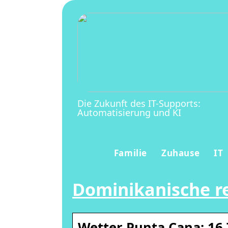
Die Zukunft des IT-Supports:
Automatisierung und KI
Familie
Zuhause
IT
Dominikanische r
Wetter Punta Cana: 16