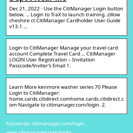
Dec 21, 2022 · Use the CitiManager Login button
below. … Login to TraX to launch training. zillow
cheshire ct CitiManager Cardholder User Guide
v13.1 …
Login to CitiManager Manage your travel card
account Complete Travel Card … CitiManager
LOGIN User Registration – Invitation
Passcode/lnviter’s Email 1.
Learn More kenmore washer series 70 Please
Login to CitiManager:
home.cards.citidirect.comhome.cards.citidirect.c
om Navigate to citimanager.com/login. 2.
Keywords: citimanager.com/login,
www.citimanager.com/login