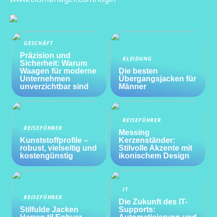
GESCHÄFT
Präzision und
KLEIDUNG
Sicherheit: Warum
Waagen für moderne
Die besten
Unternehmen
Übergangsjacken für
unverzichtbar sind
Männer
REISEFÜHRER
REISEFÜHRER
Messing
Kunststoffprofile –
Kerzenständer:
robust, vielseitig und
Stilvolle Akzente mit
kostengünstig
ikonischem Design
IT
REISEFÜHRER
Die Zukunft des IT-
Stilfulde Jacken
Supports: