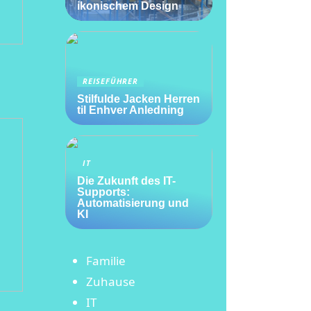
ikonischem Design
REISEFÜHRER
Stilfulde Jacken Herren
til Enhver Anledning
IT
Die Zukunft des IT-
Supports:
Automatisierung und
KI
Familie
Zuhause
IT