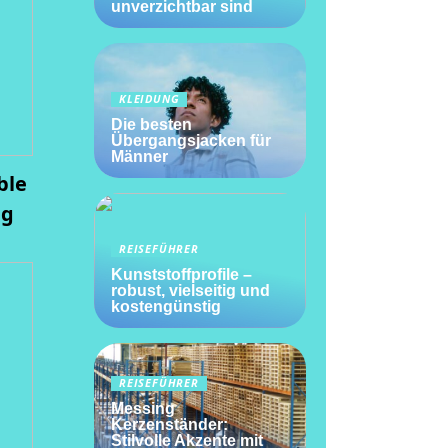
unverzichtbar sind
KLEIDUNG
Die besten
Übergangsjacken für
Männer
ble
ng
REISEFÜHRER
Kunststoffprofile –
robust, vielseitig und
kostengünstig
REISEFÜHRER
Messing
Kerzenständer:
Stilvolle Akzente mit