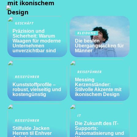
mit ikonischem
Design
GESCHÄFT
Präzision und
KLEIDUNG
Sicherheit: Warum
Waagen für moderne
Die besten
Unternehmen
Übergangsjacken für
unverzichtbar sind
Männer
REISEFÜHRER
REISEFÜHRER
Messing
Kunststoffprofile –
Kerzenständer:
robust, vielseitig und
Stilvolle Akzente mit
kostengünstig
ikonischem Design
IT
REISEFÜHRER
Die Zukunft des IT-
Stilfulde Jacken
Supports:
Herren til Enhver
Automatisierung und