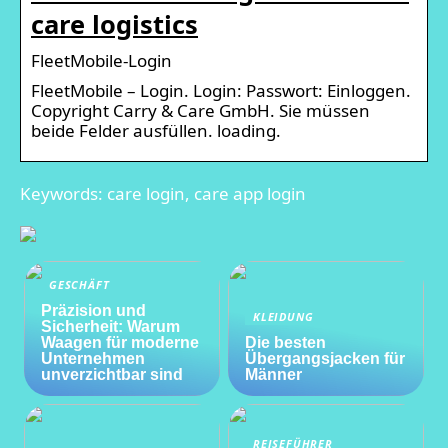
care logistics
FleetMobile-Login
FleetMobile – Login. Login: Passwort: Einloggen.
Copyright Carry & Care GmbH. Sie müssen
beide Felder ausfüllen. loading.
Keywords: care login, care app login
GESCHÄFT
Präzision und
KLEIDUNG
Sicherheit: Warum
Waagen für moderne
Die besten
Unternehmen
Übergangsjacken für
unverzichtbar sind
Männer
REISEFÜHRER