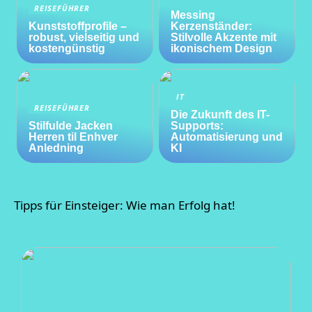
REISEFÜHRER
Messing
Kunststoffprofile –
Kerzenständer:
robust, vielseitig und
Stilvolle Akzente mit
kostengünstig
ikonischem Design
IT
REISEFÜHRER
Die Zukunft des IT-
Stilfulde Jacken
Supports:
Herren til Enhver
Automatisierung und
Anledning
KI
Tipps für Einsteiger: Wie man Erfolg hat!